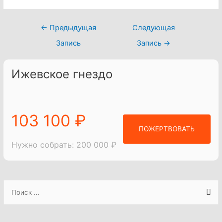
Навигация
←
Предыдущая
Следующая
по
Запись
Запись
→
записям
Ижевское гнездо
103 100 ₽
ПОЖЕРТВОВАТЬ
Нужно собрать: 200 000 ₽
S
e
a