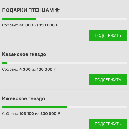
r
ПОДАРКИ ПТЕНЦАМ 🐥
c
h
Собрано
40 000
из
150 000
₽
f
o
ПОДДЕРЖАТЬ
r
:
Казанское гнездо
Собрано
4 300
из
100 000
₽
ПОДДЕРЖАТЬ
Ижевское гнездо
Собрано
103 100
из
200 000
₽
ПОДДЕРЖАТЬ