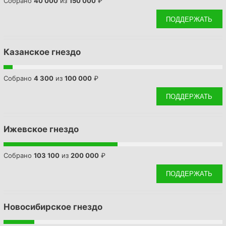
Собрано
40 000
из
150 000
₽
f
o
ПОДДЕРЖАТЬ
r
:
Казанское гнездо
Собрано
4 300
из
100 000
₽
ПОДДЕРЖАТЬ
Ижевское гнездо
Собрано
103 100
из
200 000
₽
ПОДДЕРЖАТЬ
Новосибирское гнездо