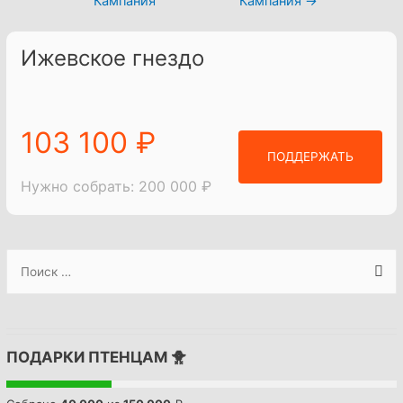
Кампания
Кампания
→
записям
Ижевское гнездо
103 100 ₽
ПОДДЕРЖАТЬ
Нужно собрать: 200 000 ₽
S
e
a
r
ПОДАРКИ ПТЕНЦАМ 🐥
c
h