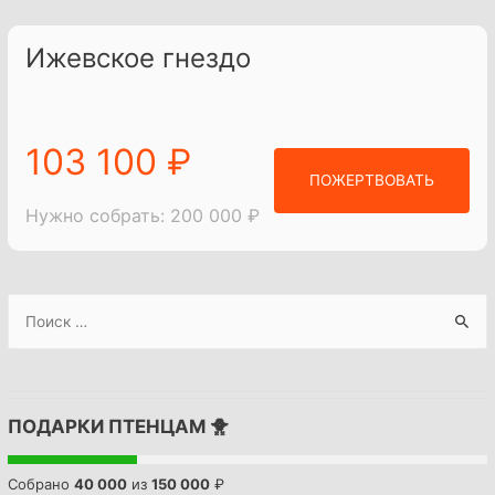
записям
Ижевское гнездо
103 100 ₽
ПОЖЕРТВОВАТЬ
Нужно собрать: 200 000 ₽
S
e
a
r
ПОДАРКИ ПТЕНЦАМ 🐥
c
h
Собрано
40 000
из
150 000
₽
f