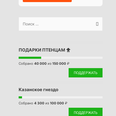
S
e
a
r
ПОДАРКИ ПТЕНЦАМ 🐥
c
h
Собрано
40 000
из
150 000
₽
f
ПОДДЕРЖАТЬ
o
r
Казанское гнездо
:
Собрано
4 300
из
100 000
₽
ПОДДЕРЖАТЬ